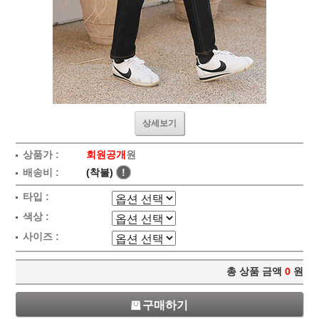
상세보기
상품가 :
회원공개
원
배송비 :
(착불)
!
타입 :
색상 :
사이즈 :
총 상품 금액
0
원
구매하기