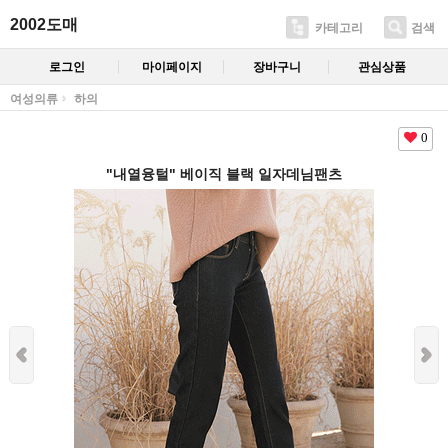
2002도매
카테고리
검색
로그인
마이페이지
장바구니
관심상품
여성의류
하의
0
"내열융털" 베이직 블랙 일자데님팬츠