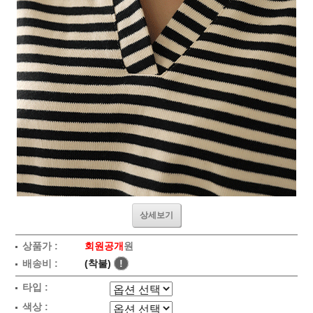
상세보기
상품가 :
회원공개
원
배송비 :
(착불)
!
타입 :
색상 :