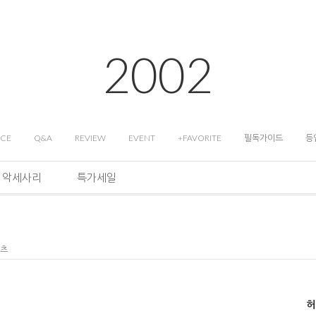
2002
ICE
Q&A
REVIEW
EVENT
+FAVORITE
필독가이드
등
악세사리
특가세일
팬츠
허