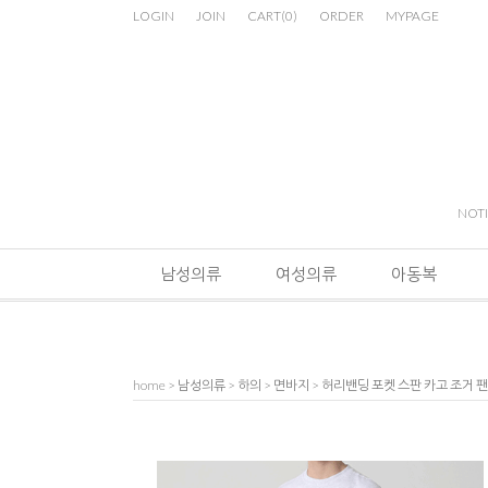
LOGIN
JOIN
CART
(
0
)
ORDER
MYPAGE
NOT
남성의류
여성의류
아동복
home
>
남성의류
>
하의
>
면바지
> 허리밴딩 포켓 스판 카고 조거 