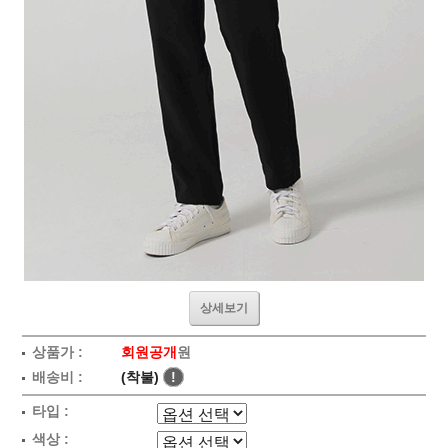
상세보기
상품가 :
회원공개
원
배송비 :
(착불)
!
타입 :
색상 :