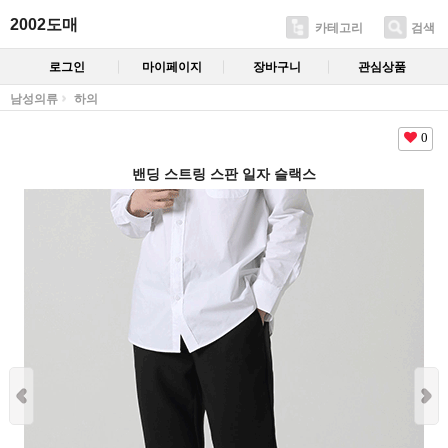
2002도매
카테고리
검색
로그인
마이페이지
장바구니
관심상품
남성의류
하의
0
밴딩 스트링 스판 일자 슬랙스