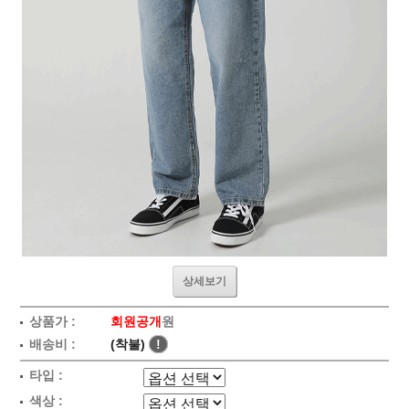
상세보기
상품가 :
회원공개
원
배송비 :
(착불)
!
타입 :
색상 :