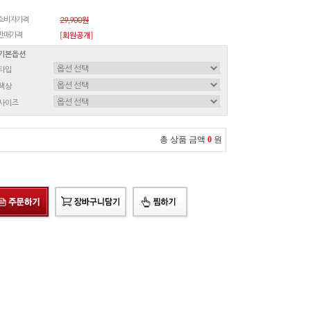
소비자가격
29,900원
판매가격
[회원공개]
기본옵션
타입
색상
사이즈
총 상품 금액
0
원