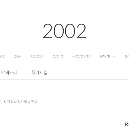
2002
ICE
Q&A
REVIEW
EVENT
+FAVORITE
필독가이드
등
악세사리
특가세일
랙 빈티지 워싱 일자 데님 팬츠
[