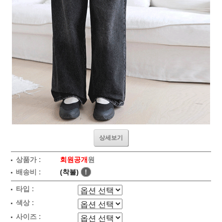
상세보기
상품가 :
회원공개
원
배송비 :
(착불)
!
타입 :
색상 :
사이즈 :