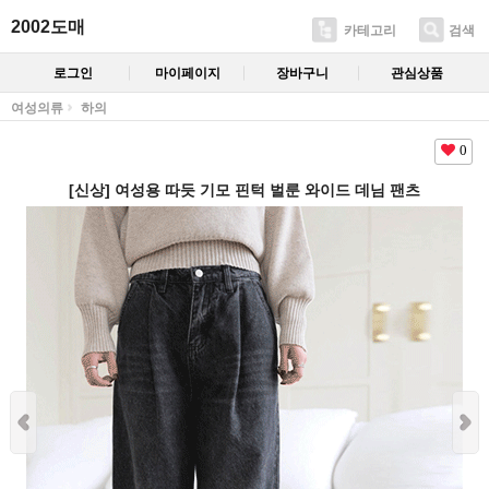
2002도매
카테고리
검색
로그인
마이페이지
장바구니
관심상품
여성의류
하의
0
[신상] 여성용 따듯 기모 핀턱 벌룬 와이드 데님 팬츠