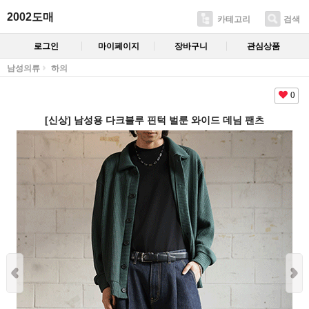
2002도매
카테고리
검색
로그인
마이페이지
장바구니
관심상품
남성의류
하의
0
[신상] 남성용 다크블루 핀턱 벌룬 와이드 데님 팬츠