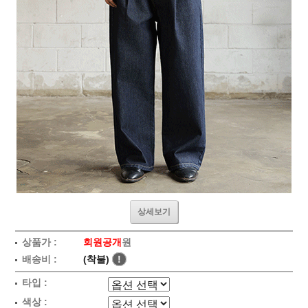
상세보기
상품가 :
회원공개
원
배송비 :
(착불)
!
타입 :
색상 :