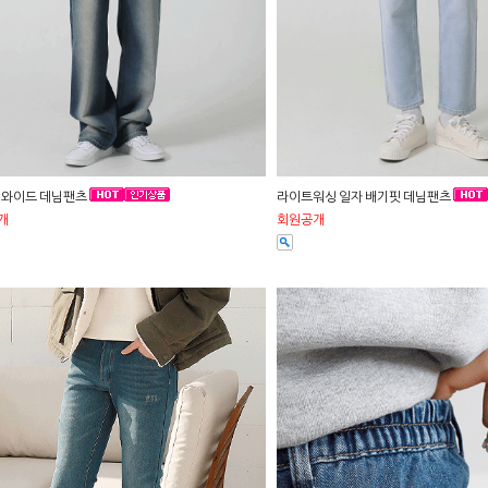
롱 와이드 데님팬츠
라이트워싱 일자 배기핏 데님팬츠
개
회원공개