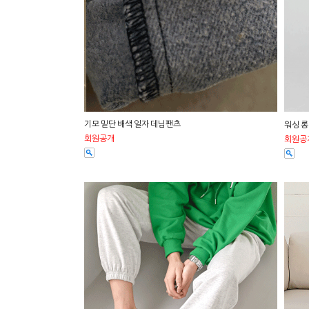
기모 밑단 배색 일자 데님팬츠
워싱 
회원공개
회원공