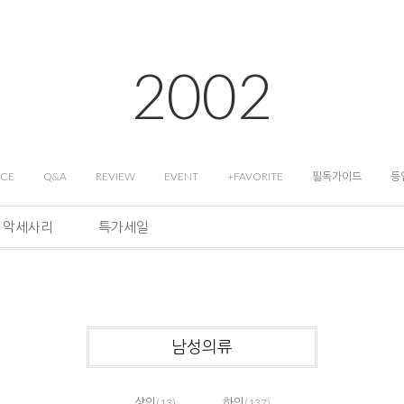
2002
ICE
Q&A
REVIEW
EVENT
+FAVORITE
필독가이드
등
악세사리
특가세일
남성의류
상의
하의
(13)
(137)