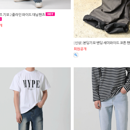
즈 기모 2줄라인 와이드 데님팬츠
개
[신상] 본딩기모 밴딩 세미와이드 코튼 
회원공개