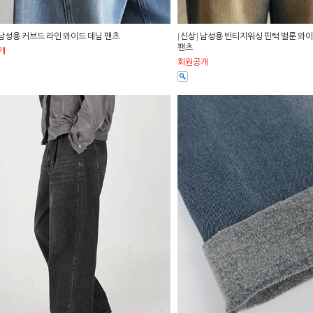
 남성용 커브드 라인 와이드 데님 팬츠
[신상] 남성용 빈티지워싱 핀턱 벌룬 와
팬츠
개
회원공개