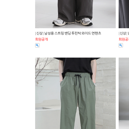
[신상] 남성용 스트링 밴딩 투핀턱 와이드 면팬츠
[신상]
회원공개
회원공