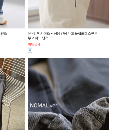
님팬츠
[신상] 빅사이즈 남성용 밴딩 카고 플랩포켓 스판 9
부 와이드 팬츠
회원공개