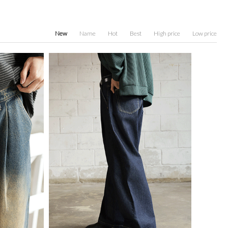
New
Name
Hot
Best
High price
Low price