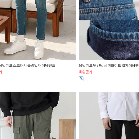
 융털기모 스크래치 슬림일자 데님팬츠
융털기모 뒷밴딩 세미와이드 일자데님
개
회원공개