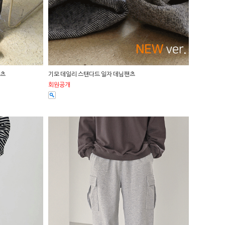
팬츠
기모 데일리 스탠다드 일자 데님팬츠
회원공개