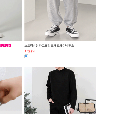
스트링밴딩 카고포켓 조거 트레이닝 팬츠
회원공개