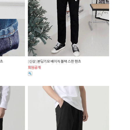
팬츠
[신상] 본딩기모 베이직 블랙 스판 팬츠
회원공개