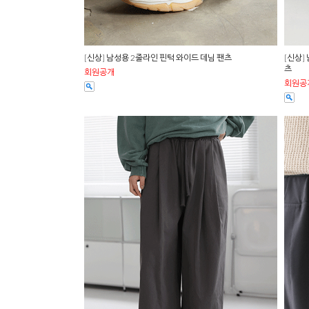
[신상] 남성용 2줄라인 핀턱 와이드 데님 팬츠
[신상]
츠
회원공개
회원공