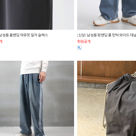
 남성용 올밴딩 여유핏 일자 슬랙스
[신상] 남성용 뒷밴딩 롱 핀턱 와이드 데
개
회원공개