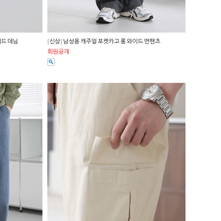
이드 데님
[신상] 남성용 캐주얼 포켓카고 롱 와이드 면팬츠
회원공개