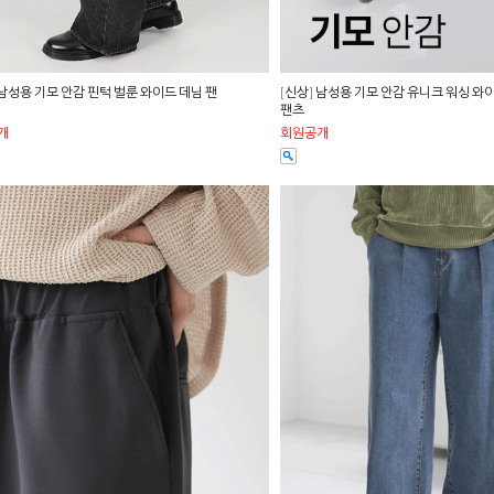
 남성용 기모 안감 핀턱 벌룬 와이드 데님 팬
[신상] 남성용 기모 안감 유니크 워싱 와
팬츠
개
회원공개