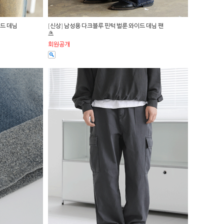
이드 데님
[신상] 남성용 다크블루 핀턱 벌룬 와이드 데님 팬
츠
회원공개