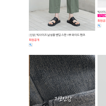
빅사이
회원공
[신상] 빅사이즈 남성용 밴딩 스판 9부 와이드 팬츠
회원공개