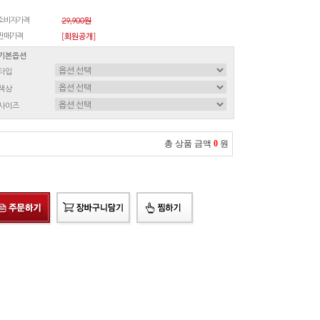
소비자가격
29,900원
판매가격
[회원공개]
기본옵션
타입
색상
사이즈
총 상품 금액
0
원